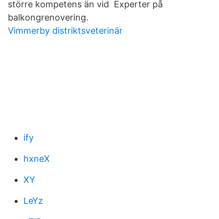
större kompetens än vid Experter på
balkongrenovering.
Vimmerby distriktsveterinär
ify
hxneX
XY
LeYz